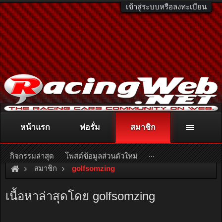
เข้าสู่ระบบหรือลงทะเบียน
หน้าแรก
ฟอรั่ม
สมาชิก
ติดต่อลงโฆษณา
racingweb@gmail.com
หรือโทร. 081-811-1138
หรืออ่านรายละเอียดเพิ่มเติม คลิกที่นี่
...
กิจกรรมล่าสุด
โพสต์ข้อมูลส่วนตัวใหม่
สมาชิก
golfsomzing
เนื้อหาล่าสุดโดย golfsomzing