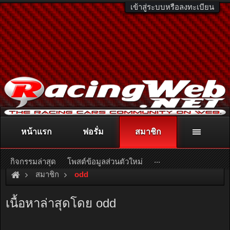
เข้าสู่ระบบหรือลงทะเบียน
หน้าแรก
ฟอรั่ม
สมาชิก
ติดต่อลงโฆษณา
racingweb@gmail.com
หรือโทร. 081-811-1138
หรืออ่านรายละเอียดเพิ่มเติม คลิกที่นี่
...
กิจกรรมล่าสุด
โพสต์ข้อมูลส่วนตัวใหม่
สมาชิก
odd
เนื้อหาล่าสุดโดย odd