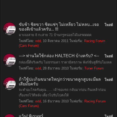
ขับช้า ชิดขวา ชิดแช่ๆ ไม่เหลียว ไม่หลบ...เจอ
โพสต์
ของดีเข้าแล้วครับ... !!!
มาเจอสาย 8 กะสาย 71 บ้านกรูหน่อยไม๊แสรดดดด
โพสต์โดย:
odd
,
10 สิงหาคม 2011
ในฟอรั่ม:
Racing Forum
(Cars Forum)
---> ท่านใดใช้กล่อง HALTECH บ้างครับ? <--
โพสต์
กล่องนี้ดีจริงครับ ไม่ธรรมดา ราคามิตรภาพ ฟังก์ชั่นสูสีกับโมเทค
โพสต์โดย:
odd
,
28 ธันวาคม 2010
ในฟอรั่ม:
Tuner Forum
ถ้าใช้ปะเก็นขนาดใหญ่กว่าขนาดลูกสูบจะมีผล
โพสต์
เสียมั๊ยครับ
จะทำอะไรครับคุณ...... เจ้าของรถ กลับมาก่อน กินเหล้าก่อน
เรื่องรถไว้ทีหลัง เดี๋ยวไปรับไปส่งให้
โพสต์โดย:
odd
,
16 ธันวาคม 2010
ในฟอรั่ม:
Racing Forum
(Cars Forum)
แว้น! พิเรนทร์
โพสต์