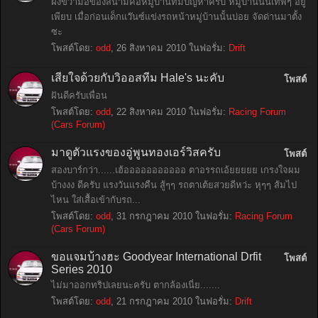
ฝั่งขวามือของสนามคือหมู่บ้านที่มีปัญหาครับ หมู่บ้านนั้นเทพๆ อยู่
เพียบ เมื่อก่อนเด็กแว๊นซ์แข่งรถหน้าหมู่บ้านนั้นบ่อย จัดด่านมาตั้ง
ซะ
โพสต์โดย:
odd
,
26 สิงหาคม 2010
ในฟอรั่ม:
Drift
เสียใจด้วยกับวิออสทีม Hale's นะคับ
โพสต์
ฝันดีครับเพื่อน
โพสต์โดย:
odd
,
22 สิงหาคม 2010
ในฟอรั่ม:
Racing Forum
(Cars Forum)
มาดูตัวแรงของอู่พูนทองเอร์วิสครับ
โพสต์
สองบาร์กว่า......เฮ้อออออออออออ ตาอรรถเอ้ยยยยย เกรงใจผม
บ้างงง ดีครับ แรงวันแรงคืน สู้ๆๆ รถตาเต้ยสวยดีหว่ะ หุๆๆ ส้มไป
ไหน ใส่เสื้อเข้ากับรถ...
โพสต์โดย:
odd
,
31 กรกฎาคม 2010
ในฟอรั่ม:
Racing Forum
(Cars Forum)
ขอแจมบ้างฮะ Goodyear International Drfit
โพสต์
Series 2010
ไม่มาออกทริปเลยนะครับ ตากล้องเนี่ย.......
โพสต์โดย:
odd
,
21 กรกฎาคม 2010
ในฟอรั่ม:
Drift