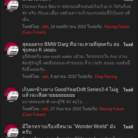
Chicken Race ฮิตมาก สมัยก่อนที่รถมันยังไม่เร็วมาก ใส่กันก็แค่
หัก หรือ เกือบจะเดี้ยง แต่ด้วยความเร็วของรถสมัยนี้ก็เป็นอย่างที่
เห็น...
โพสต์โดย:
odd
,
14 พฤศจิกายน 2010
ในฟอรั่ม:
Racing Forum
(Cars Forum)
สุดยอดรถ BMW Darg ที่น่าจะสวยที่สุดครับ ล่อ
โพสต์
ชุบทอง K เลยอ่ะ
อู่นี้ดังสุดใน new south wales แล้วฮะ ใครเล่นรถใน Aus น่าจะ
ต้องรู้จักอู่นี้ แต่เมื่อก่อนจะทำรถแบบ ล้ำๆ เว่อร์ๆ หน่อย เจอคันนี้
ถึงอึ้งเลยครับ...
โพสต์โดย:
odd
,
8 ตุลาคม 2010
ในฟอรั่ม:
Drag Racing
เก็บตกข้างทาง GoodYearDrift Series3-4 ไม่ดู
โพสต์
แล้วจะเสียดายยยยยยยยย
อนาคตของชาติ และผู้ใช้ 4G ต่อไป.....
โพสต์โดย:
odd
,
27 กันยายน 2010
ในฟอรั่ม:
Racing Forum
(Cars Forum)
มีใครทราบเรื่องที่สนาม "Wonder World" มั้ง
โพสต์
ครับ