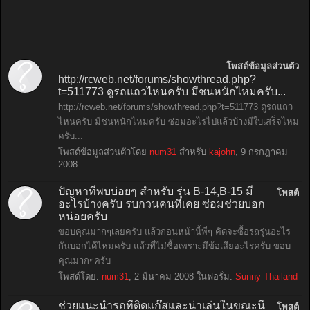
โพสต์ข้อมูลส่วนตัว
http://rcweb.net/forums/showthread.php?
t=511773 ดูรถแถวไหนครับ มีชนหนักไหมครับ...
http://rcweb.net/forums/showthread.php?t=511773 ดูรถแถว
ไหนครับ มีชนหนักไหมครับ ซ่อมอะไรไปแล้วบ้างมีใบเสร็จไหม
ครับ...
โพสต์ข้อมูลส่วนตัวโดย
num31
สำหรับ
kajohn
,
9 กรกฎาคม
2008
ปัญหาที่พบบ่อยๆ สำหรับ รุ่น B-14,B-15 มี
โพสต์
อะไรบ้างครับ รบกวนคนที่เคย ซ่อมช่วยบอก
หน่อยครับ
ขอบคุณมากๆเลยครับ แล้วก่อนหน้านี้พี่ๆ คิดจะซื้อรถรุ่นอะไร
กันบอกได้ไหมครับ แล้วที่ไม่ซื้อเพราะมีข้อเสียอะไรครับ ขอบ
คุณมากๆครับ
โพสต์โดย:
num31
,
2 มีนาคม 2008
ในฟอรั่ม:
Sunny Thailand
ช่วยแนะนำรถที่ติดแก๊สและน่าเล่นในขณะนี้
โพสต์