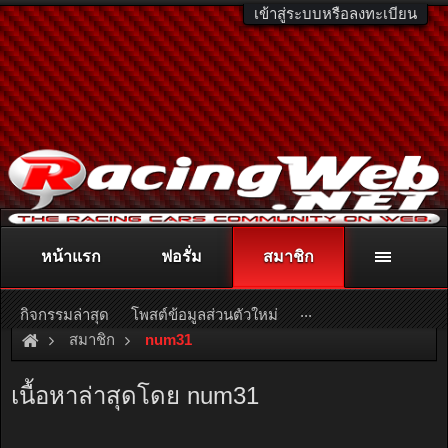
เข้าสู่ระบบหรือลงทะเบียน
หน้าแรก
ฟอรั่ม
สมาชิก
ติดต่อลงโฆษณา
racingweb@gmail.com
หรือโทร. 081-811-1138
หรืออ่านรายละเอียดเพิ่มเติม คลิกที่นี่
...
กิจกรรมล่าสุด
โพสต์ข้อมูลส่วนตัวใหม่
สมาชิก
num31
เนื้อหาล่าสุดโดย num31