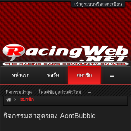
เข้าสู่ระบบหรือลงทะเบียน
หน้าแรก
ฟอรั่ม
สมาชิก
ติดต่อลงโฆษณา
racingweb@gmail.com
หรือโทร. 081-811-1138
หรืออ่านรายละเอียดเพิ่มเติม คลิกที่นี่
...
กิจกรรมล่าสุด
โพสต์ข้อมูลส่วนตัวใหม่
สมาชิก
กิจกรรมล่าสุดของ AontBubble