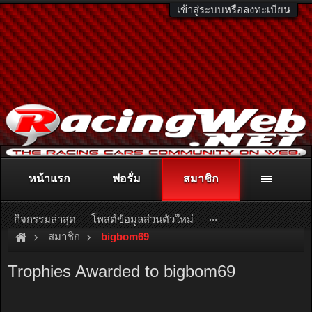
เข้าสู่ระบบหรือลงทะเบียน
หน้าแรก
ฟอรั่ม
สมาชิก
ติดต่อลงโฆษณา
racingweb@gmail.com
หรือโทร. 081-811-1138
หรืออ่านรายละเอียดเพิ่มเติม คลิกที่นี่
...
กิจกรรมล่าสุด
โพสต์ข้อมูลส่วนตัวใหม่
สมาชิก
bigbom69
Trophies Awarded to bigbom69