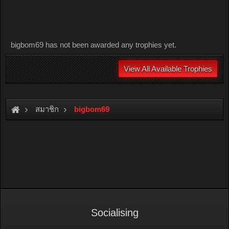
bigbom69 has not been awarded any trophies yet.
View All Available Trophies
สมาชิก
bigbom69
Socialising