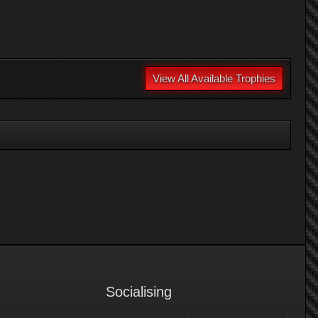
View All Available Trophies
Socialising