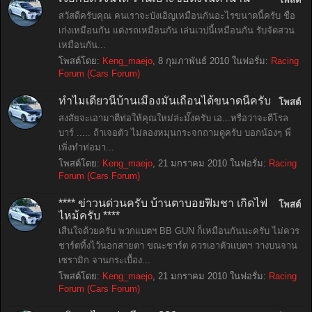
สวัสดีครับคุณ คนเราจะบังเอิญเหมือนกันอะไรขนาดนี้ครับ ชื่อ
เก่งเหมือนกัน แต่งรถเหมือนกัน เล่นเวปนี้เหมือนกัน รับจัดสวน
เหมือนกัน...
โพสต์โดย:
Keng_maejo
,
8 กุมภาพันธ์ 2010
ในฟอรั่ม:
Racing
Forum (Cars Forum)
ทำไมเดี๋ยวนี้บ้านเมืองมันเถื่อนได้ขนาดนี้ครับ
โพสต์
สงสัยจะเอามาตีท่อให้คุณใหม่ล่ะมั๊งครับ เอ...หรือว่าจะตีโรล
บาร์ ..... ถ้าเจอตัว ไม่ลองหมุนกระจกถามดูครับ บอกน้องๆ พี่
เพิ่งทำท่อมา...
โพสต์โดย:
Keng_maejo
,
21 มกราคม 2010
ในฟอรั่ม:
Racing
Forum (Cars Forum)
**** ข่าวนด่วนครับ บ้านตาบอยฟิมชา เกิดไฟ
โพสต์
ไหม้ครับ ****
เสีนใจด้วยครับ พวกแบตฯ BB GUN ก็เหมือนกันนะครับ ไม่ควร
ชาร์ตทิ้งไว้นอกสายตา ขณะชาร์ต ควรเอาตัวแบตฯ วางบนจาน
เซรามิก จานกระเบื้อง...
โพสต์โดย:
Keng_maejo
,
21 มกราคม 2010
ในฟอรั่ม:
Racing
Forum (Cars Forum)