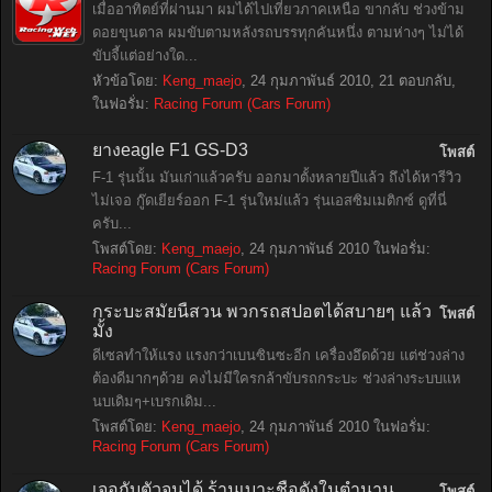
เมื่ออาทิตย์ที่ผ่านมา ผมได้ไปเที่ยวภาคเหนือ ขากลับ ช่วงข้าม
ดอยขุนตาล ผมขับตามหลังรถบรรทุกคันหนึ่ง ตามห่างๆ ไม่ได้
ขับจี้แต่อย่างใด...
หัวข้อโดย:
Keng_maejo
,
24 กุมภาพันธ์ 2010
, 21 ตอบกลับ,
ในฟอรั่ม:
Racing Forum (Cars Forum)
ยางeagle F1 GS-D3
โพสต์
F-1 รุ่นนั้น มันเก่าแล้วครับ ออกมาตั้งหลายปีแล้ว ถึงได้หารีวิว
ไม่เจอ กู๊ดเยียร์ออก F-1 รุ่นใหม่แล้ว รุ่นเอสซิมเมติกซ์ ดูที่นี่
ครับ...
โพสต์โดย:
Keng_maejo
,
24 กุมภาพันธ์ 2010
ในฟอรั่ม:
Racing Forum (Cars Forum)
กระบะสมัยนี้สวน พวกรถสปอตได้สบายๆ แล้ว
โพสต์
มั้ง
ดีเซลทำให้แรง แรงกว่าเบนซินซะอีก เครื่องอึดด้วย แต่ช่วงล่าง
ต้องดีมากๆด้วย คงไม่มีใครกล้าขับรถกระบะ ช่วงล่างระบบแห
นบเดิมๆ+เบรกเดิม...
โพสต์โดย:
Keng_maejo
,
24 กุมภาพันธ์ 2010
ในฟอรั่ม:
Racing Forum (Cars Forum)
เจอกับตัวจนได้ ร้านเบาะชื่อดังในตำนาน
โพสต์