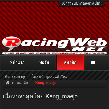
เข้าสู่ระบบหรือลงทะเบียน
หน้าแรก
ฟอรั่ม
สมาชิก
ติดต่อลงโฆษณา
racingweb@gmail.com
หรือโทร. 081-811-1138
หรืออ่านรายละเอียดเพิ่มเติม คลิกที่นี่
...
กิจกรรมล่าสุด
โพสต์ข้อมูลส่วนตัวใหม่
สมาชิก
Keng_maejo
เนื้อหาล่าสุดโดย Keng_maejo