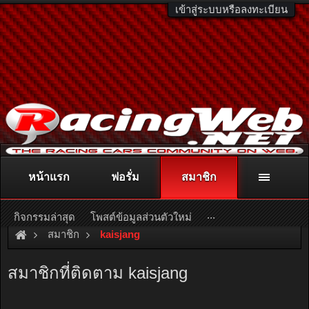
เข้าสู่ระบบหรือลงทะเบียน
หน้าแรก
ฟอรั่ม
สมาชิก
ติดต่อลงโฆษณา
racingweb@gmail.com
หรือโทร. 081-811-1138
หรืออ่านรายละเอียดเพิ่มเติม คลิกที่นี่
...
กิจกรรมล่าสุด
โพสต์ข้อมูลส่วนตัวใหม่
สมาชิก
kaisjang
สมาชิกที่ติดตาม kaisjang