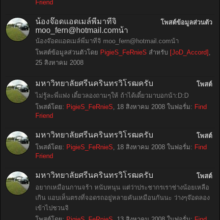
Friend
น้องจ๊อดแอดเมล์พี่มาทีจิ
โพสต์ข้อมูลส่วนตัว
moo_fern@hotmail.com
น้า
น้องจ๊อดแอดเมล์พี่มาทีจิ
moo_fern@hotmail.com
น้า
โพสต์ข้อมูลส่วนตัวโดย
PigieS_FeRnieS
สำหรับ
[JoD_Accord]
,
25 สิงหาคม 2008
มหาวิทยาลัยศรีนครินทรวิโรฒครับ
โพสต์
ไม่รู้ละพี่แฟง เดี๋ยวลองถามๆให้ ถ้าได้เดี๋ยวมาบอกน้า:D:D
โพสต์โดย:
PigieS_FeRnieS
,
18 สิงหาคม 2008
ในฟอรั่ม:
Find
Friend
มหาวิทยาลัยศรีนครินทรวิโรฒครับ
โพสต์
โพสต์โดย:
PigieS_FeRnieS
,
18 สิงหาคม 2008
ในฟอรั่ม:
Find
Friend
มหาวิทยาลัยศรีนครินทรวิโรฒครับ
โพสต์
อยากเหมือนกานจร้า หนับหนุน แต่ว่าประชากรเราช่างน้อยเหลือ
เกิน แอบเห็นตรงที่จอดรถอยู่หลายคันเหมือนกันนะ ว่างๆจ๊อดลอง
เข้าไปชวนจิ
โพสต์โดย:
PigieS_FeRnieS
,
13 สิงหาคม 2008
ในฟอรั่ม:
Find