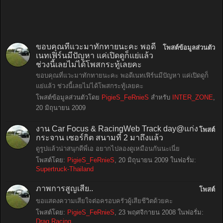
ขอบคุณที่แวะมาทักทายนะคะ พอดี
โพสต์ข้อมูลส่วนตัว
เนทเฟิร์นมีปัญหา แค่เปิดดูก็แย่แล้ว
ช่วงนี้เลยไม่ได้โพสกระทู้เลยคะ
ขอบคุณที่แวะมาทักทายนะคะ พอดีเนทเฟิร์นมีปัญหา แค่เปิดดูก็
แย่แล้ว ช่วงนี้เลยไม่ได้โพสกระทู้เลยคะ
โพสต์ข้อมูลส่วนตัวโดย
PigieS_FeRnieS
สำหรับ
INTER_ZONE
,
20 มิถุนายน 2009
งาน Car Focus & RacingWeb Track day@แก่ง
โพสต์
กระจาน เซอร์กิต สนามที่ 2 มาถึงแล้ว
ดูรูปแล้วน่าสนุกดีพี่เอ อยากไปลองดูเหมือนกันนะเนี่ย
โพสต์โดย:
PigieS_FeRnieS
,
20 มิถุนายน 2009
ในฟอรั่ม:
Supertruck-Thailand
ภาพการสูญเสีย..
โพสต์
ขอแสดงความเสียใจต่อครอบครัวผู้เสียชีวิตด้วยคะ
โพสต์โดย:
PigieS_FeRnieS
,
23 พฤศจิกายน 2008
ในฟอรั่ม:
Drag Racing