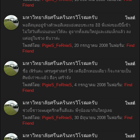
Friend
มหาวิทยาลัยศรีนครินทรวิโรฒครับ
โพสต์
พอดีสมุดอยู่ข้างตัวพอดีเลยแย่งตอบซะเรย อิอิ พี่แฟงของปีนี้เข้า
ไม่ใส่วันที่แน่นอนมาให้ละ ดูจากทั้งเล่มใหญ่และเล่มเล็กแล้ว ลง
แค่อยู่ในช่วง ธันวาล่ะ
โพสต์โดย:
PigieS_FeRnieS
,
20 กรกฎาคม 2008
ในฟอรั่ม:
Find
Friend
มหาวิทยาลัยศรีนครินทรวิโรฒครับ
โพสต์
ชื่อ เฟิร์นคะ เศรษฐศาสตร์ ปี4 เหลืออีกเทอมเดียว ก็จะกลายเป็น
ศิษย์เก่าซะแย้ว ฮือๆ เศร้าจัง
โพสต์โดย:
PigieS_FeRnieS
,
4 กรกฎาคม 2008
ในฟอรั่ม:
Find
Friend
มหาวิทยาลัยศรีนครินทรวิโรฒครับ
โพสต์
ช่วงนี้ชาวswuดูครึกครื้นดีแฮะ พี่ๆน้องมากันใหญ่เลย
โพสต์โดย:
PigieS_FeRnieS
,
30 มิถุนายน 2008
ในฟอรั่ม:
Find
Friend
มหาวิทยาลัยศรีนครินทรวิโรฒครับ
โพสต์