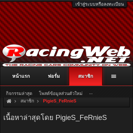
เข้าสู่ระบบหรือลงทะเบียน
หน้าแรก
ฟอรั่ม
สมาชิก
ติดต่อลงโฆษณา
racingweb@gmail.com
หรือโทร. 081-811-1138
หรืออ่านรายละเอียดเพิ่มเติม คลิกที่นี่
...
กิจกรรมล่าสุด
โพสต์ข้อมูลส่วนตัวใหม่
สมาชิก
PigieS_FeRnieS
เนื้อหาล่าสุดโดย PigieS_FeRnieS