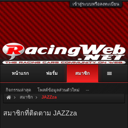
เข้าสู่ระบบหรือลงทะเบียน
หน้าแรก
ฟอรั่ม
สมาชิก
ติดต่อลงโฆษณา
racingweb@gmail.com
หรือโทร. 081-811-1138
หรืออ่านรายละเอียดเพิ่มเติม คลิกที่นี่
...
กิจกรรมล่าสุด
โพสต์ข้อมูลส่วนตัวใหม่
สมาชิก
JAZZza
สมาชิกที่ติดตาม JAZZza