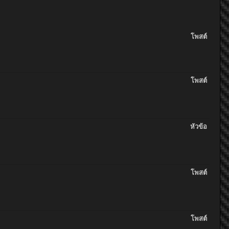
โพสต์
โพสต์
หัวข้อ
โพสต์
โพสต์