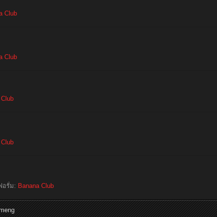
a Club
a Club
 Club
 Club
ฟอรั่ม:
Banana Club
omeng