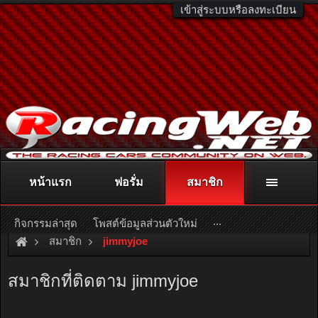
เข้าสู่ระบบหรือลงทะเบียน
หน้าแรก
ฟอรั่ม
สมาชิก
ติดต่อลงโฆษณา
racingweb@gmail.com
หรือโทร. 081-811-1138
หรืออ่านรายละเอียดเพิ่มเติม คลิกที่นี่
...
กิจกรรมล่าสุด
โพสต์ข้อมูลส่วนตัวใหม่
สมาชิก
jimmyjoe
สมาชิกที่ติดตาม jimmyjoe