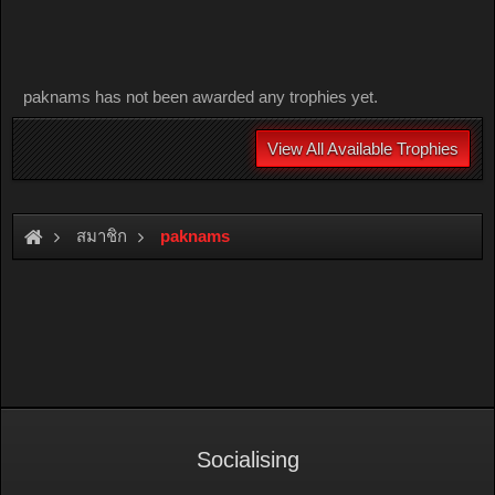
paknams has not been awarded any trophies yet.
View All Available Trophies
สมาชิก
paknams
Socialising