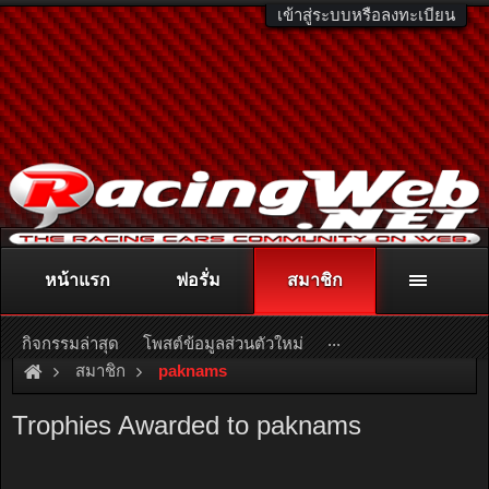
เข้าสู่ระบบหรือลงทะเบียน
หน้าแรก
ฟอรั่ม
สมาชิก
ติดต่อลงโฆษณา
racingweb@gmail.com
หรือโทร. 081-811-1138
หรืออ่านรายละเอียดเพิ่มเติม คลิกที่นี่
...
กิจกรรมล่าสุด
โพสต์ข้อมูลส่วนตัวใหม่
สมาชิก
paknams
Trophies Awarded to paknams