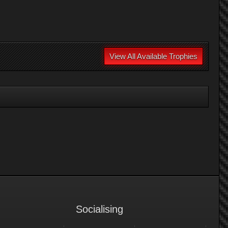
View All Available Trophies
Socialising