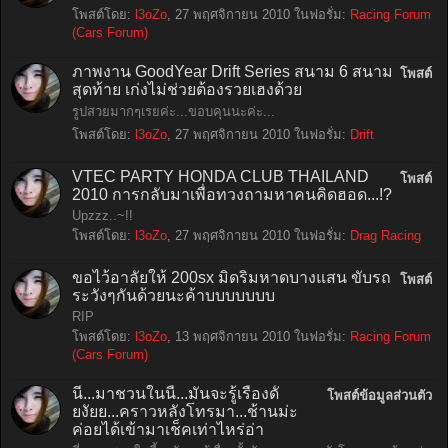
โพสต์โดย:
l3oZo
,
27 พฤศจิกายน 2010
ในฟอรั่ม:
Racing Forum
(Cars Forum)
ภาพงาน GoodYear Drift Series สนาม 6 สนาม
โพสต์
สุดท้าย เก่งไม่ช่วยต้องรวยเฮงด้วย
รูปสวยมากๆเรยค่ะ...ขอบคุนนะค่ะ...
โพสต์โดย:
l3oZo
,
27 พฤศจิกายน 2010
ในฟอรั่ม:
Drift
VTEC PARTY HONDA CLUB THAILAND
โพสต์
2010 การกลับมาเพื่อทวงถามหาคนคิดฮอด...!?
Upzzz..~!!
โพสต์โดย:
l3oZo
,
27 พฤศจิกายน 2010
ในฟอรั่ม:
Drag Racing
ขอไว้อาลัยให้ 200sx มิดริมหาดบางแสน ขับรถ
โพสต์
ระวังๆกันด้วยนะค้าบบบบบบบ
RIP
โพสต์โดย:
l3oZo
,
13 พฤศจิกายน 2010
ในฟอรั่ม:
Racing Forum
(Cars Forum)
นี่...มาชวนในนี้...มันจะรู้เรื่องดั้
โพสต์ข้อมูลส่วนตัว
ยงัยย...คราวหลังโทรมา...ช้านม่ะ
ค่อยได้เข้ามาเช็คเท่าไหร่อ่า