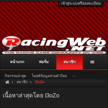
เข้าสู่ระบบหรือลงทะเบียน
หน้าแรก
ฟอรั่ม
สมาชิก
ติดต่อลงโฆษณา
racingweb@gmail.com
หรือโทร. 081-811-1138
หรืออ่านรายละเอียดเพิ่มเติม คลิกที่นี่
...
กิจกรรมล่าสุด
โพสต์ข้อมูลส่วนตัวใหม่
สมาชิก
l3oZo
เนื้อหาล่าสุดโดย l3oZo