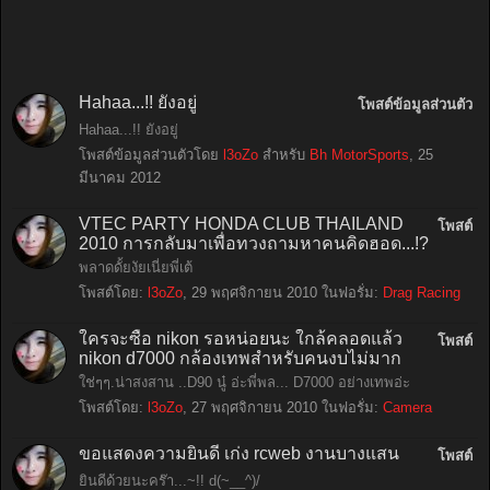
Hahaa...!! ยังอยู่
โพสต์ข้อมูลส่วนตัว
Hahaa...!! ยังอยู่
โพสต์ข้อมูลส่วนตัวโดย
l3oZo
สำหรับ
Bh MotorSports
,
25
มีนาคม 2012
VTEC PARTY HONDA CLUB THAILAND
โพสต์
2010 การกลับมาเพื่อทวงถามหาคนคิดฮอด...!?
พลาดดั้ยงัยเนี่ยพี่เต้
โพสต์โดย:
l3oZo
,
29 พฤศจิกายน 2010
ในฟอรั่ม:
Drag Racing
ใครจะซื้อ nikon รอหน่อยนะ ใกล้คลอดแล้ว
โพสต์
nikon d7000 กล้องเทพสำหรับคนงบไม่มาก
ใช่ๆๆ.น่าสงสาน ..D90 นู๋ อ่ะพี่พล... D7000 อย่างเทพอ่ะ
โพสต์โดย:
l3oZo
,
27 พฤศจิกายน 2010
ในฟอรั่ม:
Camera
ขอแสดงความยินดี เก่ง rcweb งานบางแสน
โพสต์
ยินดีด้วยนะคร๊า...~!! d(~__^)/