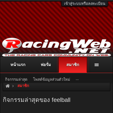
เข้าสู่ระบบหรือลงทะเบียน
หน้าแรก
ฟอรั่ม
สมาชิก
ติดต่อลงโฆษณา
racingweb@gmail.com
หรือโทร. 081-811-1138
หรืออ่านรายละเอียดเพิ่มเติม คลิกที่นี่
...
กิจกรรมล่าสุด
โพสต์ข้อมูลส่วนตัวใหม่
สมาชิก
กิจกรรมล่าสุดของ feelball