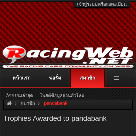
เข้าสู่ระบบหรือลงทะเบียน
หน้าแรก
ฟอรั่ม
สมาชิก
ติดต่อลงโฆษณา
racingweb@gmail.com
หรือโทร. 081-811-1138
หรืออ่านรายละเอียดเพิ่มเติม คลิกที่นี่
...
กิจกรรมล่าสุด
โพสต์ข้อมูลส่วนตัวใหม่
สมาชิก
pandabank
Trophies Awarded to pandabank