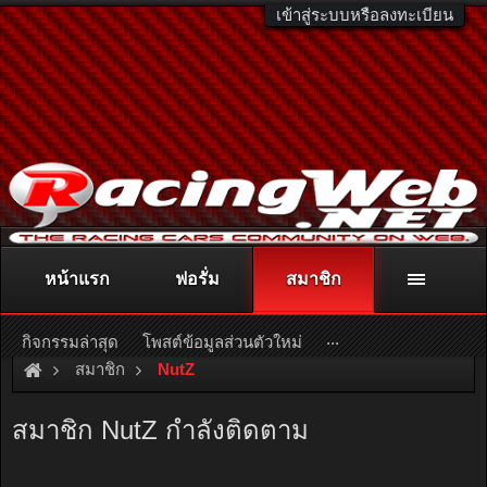
เข้าสู่ระบบหรือลงทะเบียน
หน้าแรก
ฟอรั่ม
สมาชิก
ติดต่อลงโฆษณา
racingweb@gmail.com
หรือโทร. 081-811-1138
หรืออ่านรายละเอียดเพิ่มเติม คลิกที่นี่
...
กิจกรรมล่าสุด
โพสต์ข้อมูลส่วนตัวใหม่
สมาชิก
NutZ
สมาชิก NutZ กำลังติดตาม