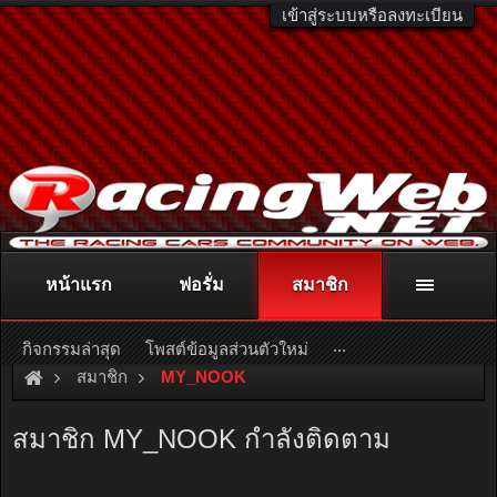
เข้าสู่ระบบหรือลงทะเบียน
หน้าแรก
ฟอรั่ม
สมาชิก
ติดต่อลงโฆษณา
racingweb@gmail.com
หรือโทร. 081-811-1138
หรืออ่านรายละเอียดเพิ่มเติม คลิกที่นี่
...
กิจกรรมล่าสุด
โพสต์ข้อมูลส่วนตัวใหม่
สมาชิก
MY_NOOK
สมาชิก MY_NOOK กำลังติดตาม