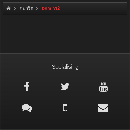
สมาชิก
pom_vr2
Socialising