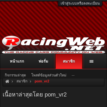
เข้าสู่ระบบหรือลงทะเบียน
หน้าแรก
ฟอรั่ม
สมาชิก
ติดต่อลงโฆษณา
racingweb@gmail.com
หรือโทร. 081-811-1138
หรืออ่านรายละเอียดเพิ่มเติม คลิกที่นี่
...
กิจกรรมล่าสุด
โพสต์ข้อมูลส่วนตัวใหม่
สมาชิก
pom_vr2
เนื้อหาล่าสุดโดย pom_vr2