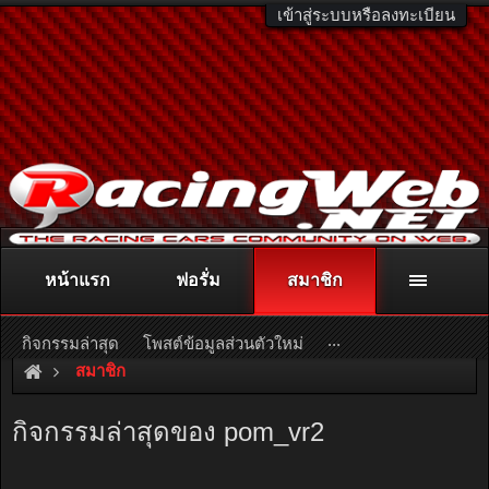
เข้าสู่ระบบหรือลงทะเบียน
หน้าแรก
ฟอรั่ม
สมาชิก
ติดต่อลงโฆษณา
racingweb@gmail.com
หรือโทร. 081-811-1138
หรืออ่านรายละเอียดเพิ่มเติม คลิกที่นี่
...
กิจกรรมล่าสุด
โพสต์ข้อมูลส่วนตัวใหม่
สมาชิก
กิจกรรมล่าสุดของ pom_vr2