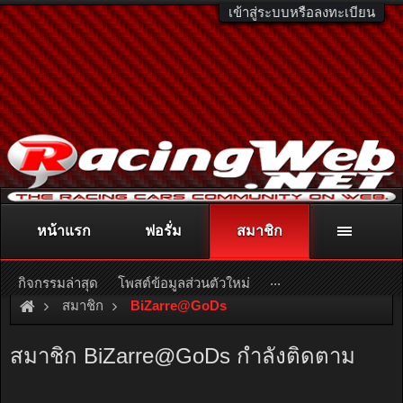
เข้าสู่ระบบหรือลงทะเบียน
หน้าแรก
ฟอรั่ม
สมาชิก
ติดต่อลงโฆษณา
racingweb@gmail.com
หรือโทร. 081-811-1138
หรืออ่านรายละเอียดเพิ่มเติม คลิกที่นี่
...
กิจกรรมล่าสุด
โพสต์ข้อมูลส่วนตัวใหม่
สมาชิก
BiZarre@GoDs
สมาชิก BiZarre@GoDs กำลังติดตาม