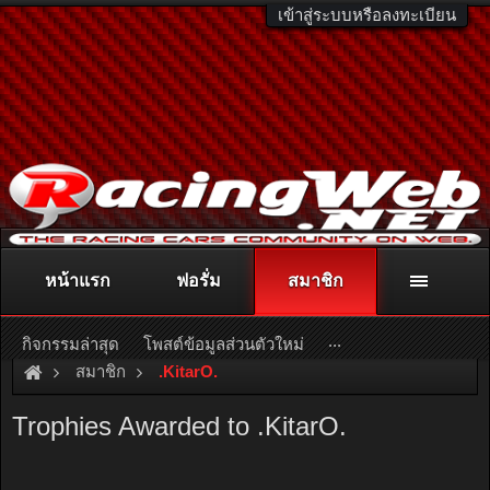
เข้าสู่ระบบหรือลงทะเบียน
หน้าแรก
ฟอรั่ม
สมาชิก
ติดต่อลงโฆษณา
racingweb@gmail.com
หรือโทร. 081-811-1138
หรืออ่านรายละเอียดเพิ่มเติม คลิกที่นี่
...
กิจกรรมล่าสุด
โพสต์ข้อมูลส่วนตัวใหม่
สมาชิก
.KitarO.
Trophies Awarded to .KitarO.