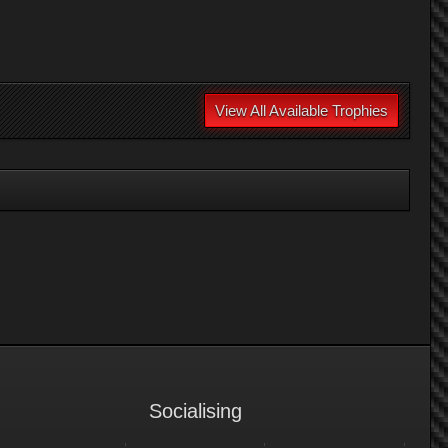
View All Available Trophies
Socialising