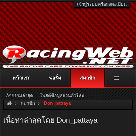
เข้าสู่ระบบหรือลงทะเบียน
หน้าแรก
ฟอรั่ม
สมาชิก
ติดต่อลงโฆษณา
racingweb@gmail.com
หรือโทร. 081-811-1138
หรืออ่านรายละเอียดเพิ่มเติม คลิกที่นี่
...
กิจกรรมล่าสุด
โพสต์ข้อมูลส่วนตัวใหม่
สมาชิก
Don_pattaya
เนื้อหาล่าสุดโดย Don_pattaya