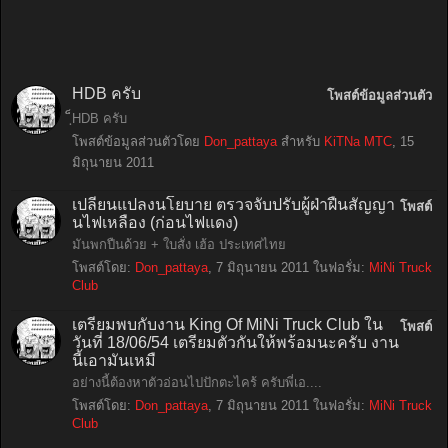
็ฺ็HDB ครับ
โพสต์ข้อมูลส่วนตัว
็ฺ็HDB ครับ
โพสต์ข้อมูลส่วนตัวโดย
Don_pattaya
สำหรับ
KiTNa MTC
,
15
มิถุนายน 2011
เปลี่ยนแปลงนโยบาย ตรวจจับปรับผู้ฝ่าฝืนสัญญา
โพสต์
นไฟเหลือง (ก่อนไฟแดง)
มันพกปืนด้วย + ใบสั่ง เฮ้อ ประเทศไทย
โพสต์โดย:
Don_pattaya
,
7 มิถุนายน 2011
ในฟอรั่ม:
MiNi Truck
Club
เตรียมพบกับงาน King Of MiNi Truck Club ใน
โพสต์
วันที่ 18/06/54 เตรียมตัวกันให้พร้อมนะครับ งาน
นี้เอามันเหมื
อย่างนี้ต้องหาตัวอ่อนไปปักตะไคร้ ครับพี่เอ....
โพสต์โดย:
Don_pattaya
,
7 มิถุนายน 2011
ในฟอรั่ม:
MiNi Truck
Club