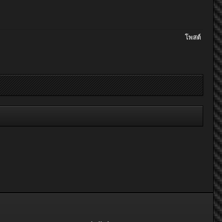
โพสต์