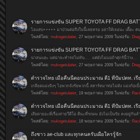
รายการแข่งขัน SUPER TOYOTA FF DRAG BATTLE 
ไอแสบ+++++ มาป่วนต่อถึงในนี้เลยหรอ อย่าให้เจอนะ เดี๊ยะ ต
โพสต์โดย:
mukogetulater
,
27 พฤษภาคม 2009
ในฟอรั่ม:
Drag
รายการแข่งขัน SUPER TOYOTA FF DRAG BATTLE 
น่าสนแฮะ แต่น่าจะทำรถไม่ทัน..... แต่ยังไม่แน่ถ้าศุกร์นี้ว่าง....
โพสต์โดย:
mukogetulater
,
27 พฤษภาคม 2009
ในฟอรั่ม:
Drag
ตำรวจไทย เมื่อคืนนี้ตอนประมาณ ตี1 ที่ปั้มปตท. เร
เกลียดแม่งจิงๆ ไอพวกจังรัยพวกนี้ สตาร์ทมาท่อไม่ดัง แม่งก้อเบิ้ล
โพสต์โดย:
mukogetulater
,
19 พฤษภาคม 2009
ในฟอรั่ม:
Raci
ตำรวจไทย เมื่อคืนนี้ตอนประมาณ ตี1 ที่ปั้มปตท. เร
เสียดายอะพี่เรื่องถ่ายวีดีโอ ดีนะที่รถผม ยังไม่เป็นรัย คงอยู่กั
โพสต์โดย:
mukogetulater
,
18 พฤษภาคม 2009
ในฟอรั่ม:
Raci
ถึงชาว ae-club และทุกคนครับเผื่อใครรู้จัก