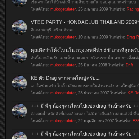
เช็คจากใครได้บ้างอ่ะพี่ ร่วมด้วยช่วยกัน ขอบคุณมากคร้าบบบ
โพสต์โดย:
mukogetulater
,
25 เมษายน 2009
ในฟอรั่ม:
Racing
VTEC PARTY - HONDACLUB THAILAND 2009**
อีแดง ชลบุรี เตรียมตัวนะ
โพสต์โดย:
mukogetulater
,
10 เมษายน 2009
ในฟอรั่ม:
Drag R
คุณคิดว่าโค้งไหนใน กรุงเทพที่น่า drif มากที่สุดครั
อันนี้น่ากลัวครับ เคยเห็นมาและ รายไหนรายนั้น ลากยาวตั้งแต่เ
โพสต์โดย:
mukogetulater
,
25 มีนาคม 2008
ในฟอรั่ม:
Drift
KE ตัว Drag จากหาดใหญ่ครับ....
เอาใจช่วยครับ โกตั๊ก เสียดายกระบะในตำนานจัง หาดใหญ่นี่คงไ
โพสต์โดย:
mukogetulater
,
23 ธันวาคม 2007
ในฟอรั่ม:
KE Ra
+++ มี พี่ๆ น้องๆคนไหนไปแข่ง drag กันบ้างครับ ++
ต้องลดน้ำหนักตัวพี่เองแล้วแหละ ไม่มีทางอื่นแล้ว งอนแล้วพี่ ขึ้น
โพสต์โดย:
mukogetulater
,
22 พฤศจิกายน 2007
ในฟอรั่ม:
E36
+++ มี พี่ๆ น้องๆคนไหนไปแข่ง drag กันบ้างครับ ++