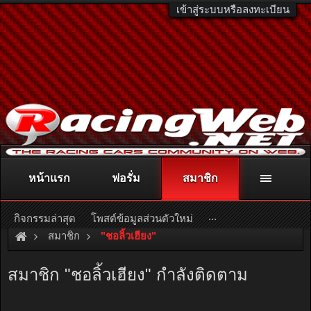
เข้าสู่ระบบหรือลงทะเบียน
หน้าแรก
ฟอรั่ม
สมาชิก
ติดต่อลงโฆษณา
racingweb@gmail.com
หรือโทร. 081-811-1138
หรืออ่านรายละเอียดเพิ่มเติม คลิกที่นี่
...
กิจกรรมล่าสุด
โพสต์ข้อมูลส่วนตัวใหม่
สมาชิก
"ชอลิ้วเฮียง"
สมาชิก "ชอลิ้วเฮียง" กำลังติดตาม