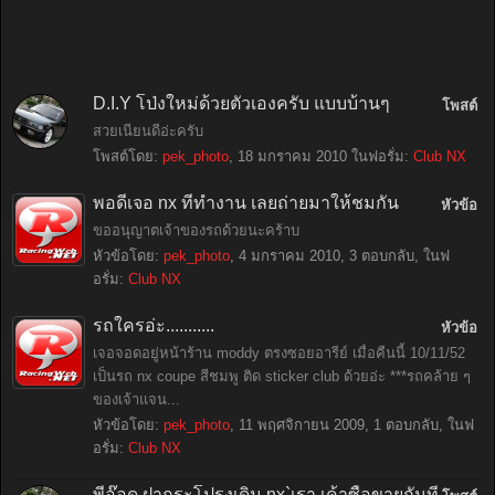
D.I.Y โป่งใหม่ด้วยตัวเองครับ แบบบ้านๆ
โพสต์
สวยเนียนดีอ่ะครับ
โพสต์โดย:
pek_photo
,
18 มกราคม 2010
ในฟอรั่ม:
Club NX
พอดีเจอ nx ที่ทำงาน เลยถ่ายมาให้ชมกัน
หัวข้อ
ขออนุญาตเจ้าของรถด้วยนะคร้าบ
หัวข้อโดย:
pek_photo
,
4 มกราคม 2010
, 3 ตอบกลับ, ในฟ
อรั่ม:
Club NX
รถใครอ่ะ...........
หัวข้อ
เจอจอดอยู่หน้าร้าน moddy ตรงซอยอารีย์ เมื่อคืนนี้ 10/11/52
เป็นรถ nx coupe สีชมพู ติด sticker club ด้วยอ่ะ ***รถคล้าย ๆ
ของเจ้าแจน...
หัวข้อโดย:
pek_photo
,
11 พฤศจิกายน 2009
, 1 ตอบกลับ, ในฟ
อรั่ม:
Club NX
พี่อ๊อด ฝากระโปรงเดิม nx`เรา เค้าซื้อขายกันที่