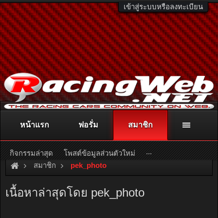
เข้าสู่ระบบหรือลงทะเบียน
หน้าแรก
ฟอรั่ม
สมาชิก
ติดต่อลงโฆษณา
racingweb@gmail.com
หรือโทร. 081-811-1138
หรืออ่านรายละเอียดเพิ่มเติม คลิกที่นี่
...
กิจกรรมล่าสุด
โพสต์ข้อมูลส่วนตัวใหม่
สมาชิก
pek_photo
เนื้อหาล่าสุดโดย pek_photo