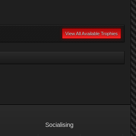
View All Available Trophies
Socialising