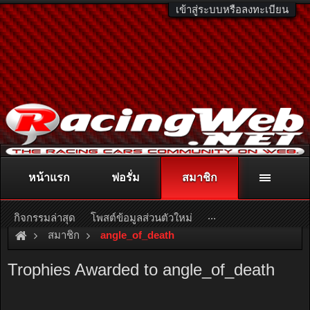
เข้าสู่ระบบหรือลงทะเบียน
หน้าแรก
ฟอรั่ม
สมาชิก
ติดต่อลงโฆษณา
racingweb@gmail.com
หรือโทร. 081-811-1138
หรืออ่านรายละเอียดเพิ่มเติม คลิกที่นี่
...
กิจกรรมล่าสุด
โพสต์ข้อมูลส่วนตัวใหม่
สมาชิก
angle_of_death
Trophies Awarded to angle_of_death