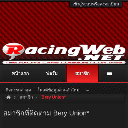
เข้าสู่ระบบหรือลงทะเบียน
หน้าแรก
ฟอรั่ม
สมาชิก
ติดต่อลงโฆษณา
racingweb@gmail.com
หรือโทร. 081-811-1138
หรืออ่านรายละเอียดเพิ่มเติม คลิกที่นี่
...
กิจกรรมล่าสุด
โพสต์ข้อมูลส่วนตัวใหม่
สมาชิก
Bery Union*
สมาชิกที่ติดตาม Bery Union*