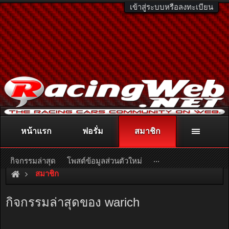
เข้าสู่ระบบหรือลงทะเบียน
หน้าแรก
ฟอรั่ม
สมาชิก
ติดต่อลงโฆษณา
racingweb@gmail.com
หรือโทร. 081-811-1138
หรืออ่านรายละเอียดเพิ่มเติม คลิกที่นี่
...
กิจกรรมล่าสุด
โพสต์ข้อมูลส่วนตัวใหม่
สมาชิก
กิจกรรมล่าสุดของ warich