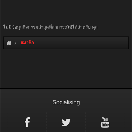
ไม่มีข้อมูลกิจกรรมล่าสุดที่สามารถใช้ได้สำหรับ คุล
สมาชิก
Socialising