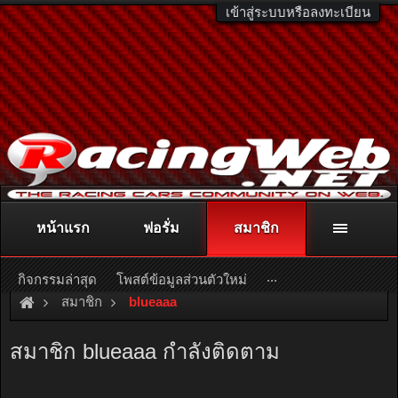
เข้าสู่ระบบหรือลงทะเบียน
หน้าแรก
ฟอรั่ม
สมาชิก
ติดต่อลงโฆษณา
racingweb@gmail.com
หรือโทร. 081-811-1138
หรืออ่านรายละเอียดเพิ่มเติม คลิกที่นี่
...
กิจกรรมล่าสุด
โพสต์ข้อมูลส่วนตัวใหม่
สมาชิก
blueaaa
สมาชิก blueaaa กำลังติดตาม