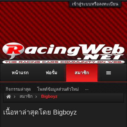
เข้าสู่ระบบหรือลงทะเบียน
หน้าแรก
ฟอรั่ม
สมาชิก
ติดต่อลงโฆษณา
racingweb@gmail.com
หรือโทร. 081-811-1138
หรืออ่านรายละเอียดเพิ่มเติม คลิกที่นี่
...
กิจกรรมล่าสุด
โพสต์ข้อมูลส่วนตัวใหม่
สมาชิก
Bigboyz
เนื้อหาล่าสุดโดย Bigboyz