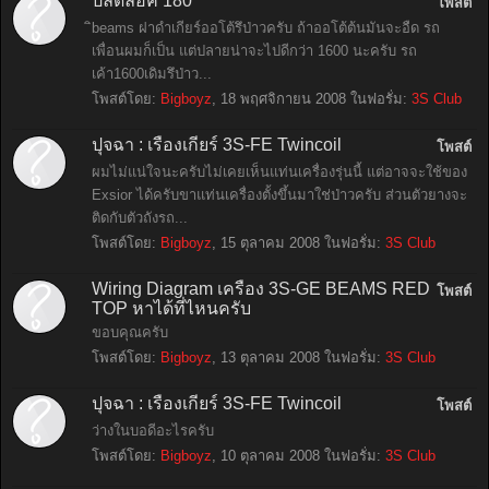
ปลดล๊อค 180
โพสต์
ิbeams ฝาดำเกียร์ออโต้รึป่าวครับ ถ้าออโต้ต้นมันจะอืด รถ
เพื่อนผมก็เป็น แต่ปลายน่าจะไปดีกว่า 1600 นะครับ รถ
เค้า1600เดิมรึป่าว...
โพสต์โดย:
Bigboyz
,
18 พฤศจิกายน 2008
ในฟอรั่ม:
3S Club
ปุจฉา : เรื่องเกียร์ 3S-FE Twincoil
โพสต์
ผมไม่แน่ใจนะครับไม่เคยเห็นแท่นเครื่องรุ่นนี้ แต่อาจจะใช้ของ
Exsior ได้ครับขาแท่นเครื่องตั้งขึ้นมาใช่ป่าวครับ ส่วนตัวยางจะ
ติดกับตัวถังรถ...
โพสต์โดย:
Bigboyz
,
15 ตุลาคม 2008
ในฟอรั่ม:
3S Club
Wiring Diagram เครื่อง 3S-GE BEAMS RED
โพสต์
TOP หาได้ที่ไหนครับ
ขอบคุณครับ
โพสต์โดย:
Bigboyz
,
13 ตุลาคม 2008
ในฟอรั่ม:
3S Club
ปุจฉา : เรื่องเกียร์ 3S-FE Twincoil
โพสต์
ว่างในบอดีอะไรครับ
โพสต์โดย:
Bigboyz
,
10 ตุลาคม 2008
ในฟอรั่ม:
3S Club