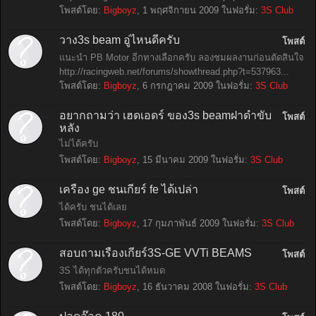
โพสต์โดย:
Bigboyz
,
1 พฤศจิกายน 2009
ในฟอรั่ม:
3S Club
วาง3s beam อู่ไหนดีครับ
โพสต์
แนะนำ PB Motor อีกทางเลือกครับ ลองชมผลงานก่อนตัดสินใจ
http://racingweb.net/forums/showthread.php?t=537963...
โพสต์โดย:
Bigboyz
,
6 กรกฎาคม 2009
ในฟอรั่ม:
3S Club
อยากถามว่า เฮดเอดร์ ของ3s beamฝาดำขับ
โพสต์
หลัง
ไม่ได้ครับ
โพสต์โดย:
Bigboyz
,
15 มีนาคม 2009
ในฟอรั่ม:
3S Club
เครื่อง ge ชนเกียร์ fe ได้เปล่า
โพสต์
ได้ครับ ชนได้เลย
โพสต์โดย:
Bigboyz
,
17 กุมภาพันธ์ 2009
ในฟอรั่ม:
3S Club
สอบถามเรื่องเกียร์3S-GE VVTi BEAMS
โพสต์
3S ได้ทุกตัวครับชนได้หมด
โพสต์โดย:
Bigboyz
,
16 ธันวาคม 2008
ในฟอรั่ม:
3S Club