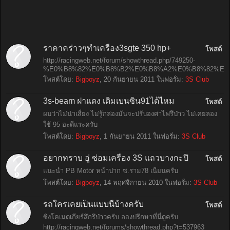
ราคาคร่าวๆทำเครื่อง3sgte 350 hp+
โพสต์
http://racingweb.net/forum/showthread.php/749250-
%E0%B8%82%E0%B8%B2%E0%B8%A2%E0%B8%82%E0%
โพสต์โดย:
Bigboyz
,
20 กันยายน 2011
ในฟอรั่ม:
3S Club
3s-beam ฝาแดง เติมเบนซิน91ได้ไหม
โพสต์
ผมว่าไม่น่าเสี่ยง ไม่รู้กล่องมันจะปรับองศาไฟรึป่าว ไม่เคยลอง
ใช้ 95 อะดีแระครับ
โพสต์โดย:
Bigboyz
,
1 กันยายน 2011
ในฟอรั่ม:
3S Club
อยากทราบ อู่ ซ่อมเครื่อง 3S แถวบางกะปิ
โพสต์
แนะนำ PB Motor หน้าปาก ซ.ราม78 เนียนครับ
โพสต์โดย:
Bigboyz
,
14 พฤศจิกายน 2010
ในฟอรั่ม:
3S Club
รถใครเคยเป็นแบบนี้บ้างครับ
โพสต์
ซิงโคเมดเกียร์สึกรึป่าวครับ ลองปรึกษาที่นี่ดูครับ
http://racingweb.net/forums/showthread.php?t=537963