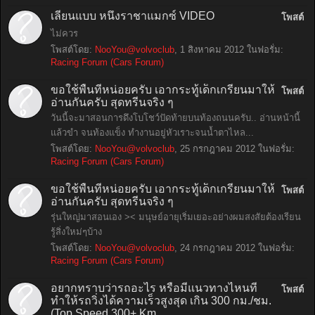
เลียนแบบ หนึ่งราชาแมกซ์ VIDEO
โพสต์
ไม่ควร
โพสต์โดย:
NooYou@volvoclub
,
1 สิงหาคม 2012
ในฟอรั่ม:
Racing Forum (Cars Forum)
ขอใช้พื้นที่หน่อยครับ เอากระทู้เด็กเกรียนมาให้
โพสต์
อ่านกันครับ สุดทรีนจริง ๆ
วันนี้จะมาสอนการดึงโบโชว์ปัดท้ายบนท้องถนนครับ.. อ่านหน้านี้
แล้วขำ จนท้องแข็ง ทำงานอยู่หัวเราะจนน้ำตาไหล...
โพสต์โดย:
NooYou@volvoclub
,
25 กรกฎาคม 2012
ในฟอรั่ม:
Racing Forum (Cars Forum)
ขอใช้พื้นที่หน่อยครับ เอากระทู้เด็กเกรียนมาให้
โพสต์
อ่านกันครับ สุดทรีนจริง ๆ
รุ่นใหญ่มาสอนเอง >< มนุษย์อายุเริ่มเยอะอย่างผมสงสัยต้องเรียน
รู้สิ่งใหม่ๆบ้าง
โพสต์โดย:
NooYou@volvoclub
,
24 กรกฎาคม 2012
ในฟอรั่ม:
Racing Forum (Cars Forum)
อยากทราบว่ารถอะไร หรือมีแนวทางไหนที่
โพสต์
ทำให้รถวิ่งได้ความเร็วสูงสุด เกิน 300 กม./ชม.
(Top Speed 300+ Km