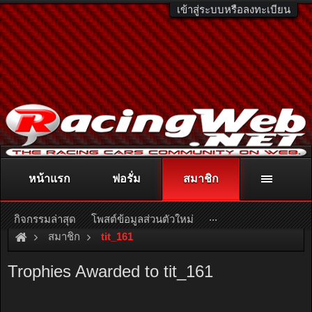
เข้าสู่ระบบหรือลงทะเบียน
หน้าแรก
ฟอรั่ม
สมาชิก
ติดต่อลงโฆษณา
racingweb@gmail.com
หรือโทร. 081-811-1138
หรืออ่านรายละเอียดเพิ่มเติม คลิกที่นี่
...
กิจกรรมล่าสุด
โพสต์ข้อมูลส่วนตัวใหม่
สมาชิก
tit_161
Trophies Awarded to tit_161