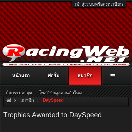
เข้าสู่ระบบหรือลงทะเบียน
หน้าแรก
ฟอรั่ม
สมาชิก
ติดต่อลงโฆษณา
racingweb@gmail.com
หรือโทร. 081-811-1138
หรืออ่านรายละเอียดเพิ่มเติม คลิกที่นี่
...
กิจกรรมล่าสุด
โพสต์ข้อมูลส่วนตัวใหม่
สมาชิก
DaySpeed
Trophies Awarded to DaySpeed