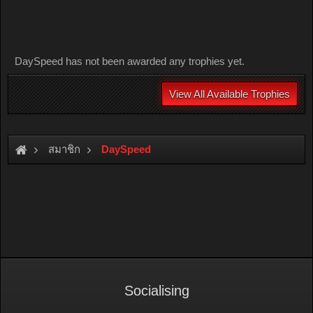
DaySpeed has not been awarded any trophies yet.
View All Available Trophies
สมาชิก
DaySpeed
Socialising