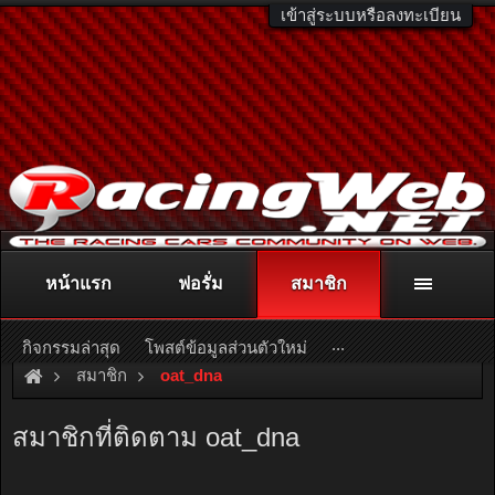
เข้าสู่ระบบหรือลงทะเบียน
หน้าแรก
ฟอรั่ม
สมาชิก
ติดต่อลงโฆษณา
racingweb@gmail.com
หรือโทร. 081-811-1138
หรืออ่านรายละเอียดเพิ่มเติม คลิกที่นี่
...
กิจกรรมล่าสุด
โพสต์ข้อมูลส่วนตัวใหม่
สมาชิก
oat_dna
สมาชิกที่ติดตาม oat_dna