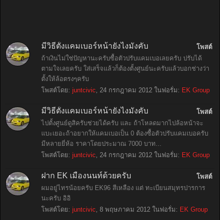
มีวิธีตั้งแคมเบอร์หน้ายังไงมั่งคับ
โพสต์
ถ้าเงินไม่ใช่ปัญหานะครับซื้อตัวปรับแคมเบอเลยครับ ปรับได้
ตามใจเลยครับ ใส่เสร็จแล้วก็ต้องตั้งศูนย์นะครับแล้วบอกช่างว่า
ตั้งให้ล้อตรงๆครับ
โพสต์โดย:
juntcivic
,
24 กรกฎาคม 2012
ในฟอรั่ม:
EK Group
มีวิธีตั้งแคมเบอร์หน้ายังไงมั่งคับ
โพสต์
ไปตั้งศูนย์ดูสิครับช่วยได้ครับ และ ถ้าโหลดมากไปล้อหน้าจะ
แบะเยอะถ้าอยากให้แคมเบอเป็น 0 ต้องซื้อตัวปรับแคมเบอครับ
มีหลายยี่ห้อ ราคาโดยประมาณ 7000 บาท...
โพสต์โดย:
juntcivic
,
24 กรกฎาคม 2012
ในฟอรั่ม:
EK Group
ฝาก EK เมืองนนท์ด้วยครับ
โพสต์
ผมอยู่ไทรน้อยครับ EK96 สีเหลือง แต่ ทะเบียนสมุทรปารการ
นะครับ อิอิ
โพสต์โดย:
juntcivic
,
8 พฤษภาคม 2012
ในฟอรั่ม:
EK Group