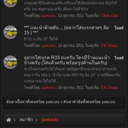
ปาดองศานี่กี่องศาอ่ะครับ หรือแค่ให้เอียงหน่อยๆพอ มีรูปไม๊
ครับ อนาดดูชามอะครับ เพื่อจะไปทำบ้าง
โพสต์โดย:
juntcivic
,
13 ตุลาคม 2011
ในฟอรั่ม:
Click Club
*** แนะนำด้วยคับ ... (อยากใส่เบรกสวยๆ ล้อ
โพสต์
15 ) ***
R 32 กะล้อ 15" ใส่ได้
โพสต์โดย:
juntcivic
,
12 ตุลาคม 2011
ในฟอรั่ม:
EK Group
อยากใส่เบรค R33 อ่ะครับ ใครมีร้านแนะนำ
โพสต์
บ้างครับ (ใส่แล้วครับ พร้อมรูปด้านในครับ)
ช่างไทยเก่งครับใส่ได้หมด แต่ปัญหาอื่นๆจะตามมาภายหลัง
ค่อยว่ากัน เช่น 1. ถ้าใส่ เบรค R33 กับ ล้อ 15" จานที่ติดมากับ
เบรคอาจจะใส่ไม่ได้...
โพสต์โดย:
juntcivic
,
10 ตุลาคม 2011
ในฟอรั่ม:
EK Group
ค้นหาเนื้อหาทั้งหมดโดย juntcivic
ค้นหาหัวข้อทั้งหมดโดย juntcivic
สมาชิก
juntcivic