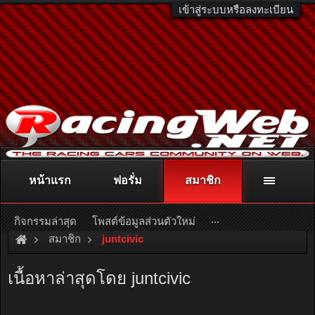
เข้าสู่ระบบหรือลงทะเบียน
หน้าแรก
ฟอรั่ม
สมาชิก
ติดต่อลงโฆษณา
racingweb@gmail.com
หรือโทร. 081-811-1138
หรืออ่านรายละเอียดเพิ่มเติม คลิกที่นี่
...
กิจกรรมล่าสุด
โพสต์ข้อมูลส่วนตัวใหม่
สมาชิก
juntcivic
เนื้อหาล่าสุดโดย juntcivic