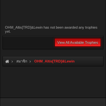
OHM_Altis[TRD]&Lewin has not been awarded any trophies
yet.
View All Available Trophies
สมาชิก
OHM_Altis[TRD]&Lewin