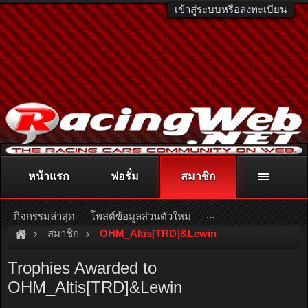
เข้าสู่ระบบหรือลงทะเบียน
หน้าแรก
ฟอรั่ม
สมาชิก
ติดต่อลงโฆษณา
racingweb@gmail.com
หรือโทร. 081-811-1138
หรืออ่านรายละเอียดเพิ่มเติม คลิกที่นี่
...
กิจกรรมล่าสุด
โพสต์ข้อมูลส่วนตัวใหม่
สมาชิก
OHM_Altis[TRD]&Lewin
Trophies Awarded to
OHM_Altis[TRD]&Lewin