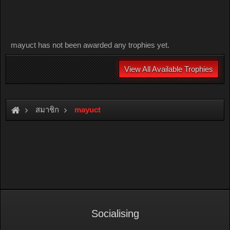
mayuct has not been awarded any trophies yet.
View All Available Trophies
สมาชิก
mayuct
Socialising