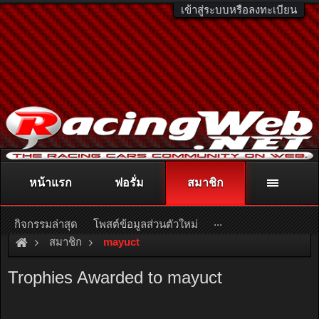
เข้าสู่ระบบหรือลงทะเบียน
หน้าแรก
ฟอรั่ม
สมาชิก
ติดต่อลงโฆษณา
racingweb@gmail.com
หรือโทร. 081-811-1138
หรืออ่านรายละเอียดเพิ่มเติม คลิกที่นี่
...
กิจกรรมล่าสุด
โพสต์ข้อมูลส่วนตัวใหม่
สมาชิก
mayuct
Trophies Awarded to mayuct