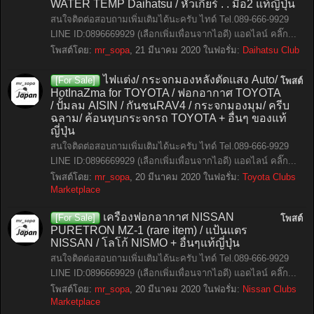
WATER TEMP Daihatsu / หัวเกียร์ . . มือ2 แท้ญี่ปุ่น
สนใจติดต่อสอบถามเพิ่มเติมได้นะครับ ไทด์ Tel.089-666-9929
LINE ID:0896669929 (เลือกเพิ่มเพื่อนจากไอดี) แอดไลน์ คลิ๊ก...
โพสต์โดย:
mr_sopa
,
21 มีนาคม 2020
ในฟอรั่ม:
Daihatsu Club
ไฟแต่ง/ กระจกมองหลังตัดแสง Auto/
[For Sale]
โพสต์
HotInaZma for TOYOTA / ฟอกอากาศ TOYOTA
/ ปั้มลม AISIN / กันชนRAV4 / กระจกมองมุม/ ครีบ
ฉลาม/ ค้อนทุบกระจกรถ TOYOTA + อื่นๆ ของแท้
ญี่ปุ่น
สนใจติดต่อสอบถามเพิ่มเติมได้นะครับ ไทด์ Tel.089-666-9929
LINE ID:0896669929 (เลือกเพิ่มเพื่อนจากไอดี) แอดไลน์ คลิ๊ก...
โพสต์โดย:
mr_sopa
,
20 มีนาคม 2020
ในฟอรั่ม:
Toyota Clubs
Marketplace
เครื่องฟอกอากาศ NISSAN
[For Sale]
โพสต์
PURETRON MZ-1 (rare item) / แป้นแตร
NISSAN / โลโก้ NISMO + อื่นๆแท้ญี่ปุ่น
สนใจติดต่อสอบถามเพิ่มเติมได้นะครับ ไทด์ Tel.089-666-9929
LINE ID:0896669929 (เลือกเพิ่มเพื่อนจากไอดี) แอดไลน์ คลิ๊ก...
โพสต์โดย:
mr_sopa
,
20 มีนาคม 2020
ในฟอรั่ม:
Nissan Clubs
Marketplace