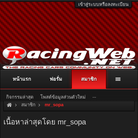
เข้าสู่ระบบหรือลงทะเบียน
หน้าแรก
ฟอรั่ม
สมาชิก
ติดต่อลงโฆษณา
racingweb@gmail.com
หรือโทร. 081-811-1138
หรืออ่านรายละเอียดเพิ่มเติม คลิกที่นี่
...
กิจกรรมล่าสุด
โพสต์ข้อมูลส่วนตัวใหม่
สมาชิก
mr_sopa
เนื้อหาล่าสุดโดย mr_sopa