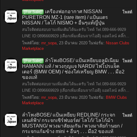
เครื่องฟอกอากาศ NISSAN
[For Sale]
โพสต์
PURETRON MZ-1 (rare item) / แป้นแตร
NISSAN / โลโก้ NISMO + อื่นๆแท้ญี่ปุ่น
สนใจติดต่อสอบถามเพิ่มเติมได้นะครับ ไทด์ Tel.089-666-9929
LINE ID:0896669929 (เลือกเพิ่มเพื่อนจากไอดี) แอดไลน์ คลิ๊ก...
โพสต์โดย:
mr_sopa
,
23 มีนาคม 2020
ในฟอรั่ม:
Nissan Clubs
Marketplace
ลำโพงBOSE/ แป้นเหยียบอลูมิเนียม
[For Sale]
โพสต์
HAMANN แท้ / พวงกุญแจ NARDI/ ไฟโปรแจ็ค
เตอร์ (BMW OEM) / ช่องใส่เหรียญ BMW . . . มือ2
ของแท้
สนใจติดต่อสอบถามเพิ่มเติมได้นะครับ ไทด์ Tel.089-666-9929
LINE ID:0896669929 (เลือกเพิ่มเพื่อนจากไอดี) แอดไลน์ คลิ๊ก...
โพสต์โดย:
mr_sopa
,
23 มีนาคม 2020
ในฟอรั่ม:
BMW Clubs
Marketplace
ลำโพงBOSE/ แป้นเหยียบ REDLINE/ กระจก
โพสต์
เลนส์ฟ้า/ กระจกเซิร์ฟบอร์ด/ โลโก้/ โลโก้ม้า
MUSTANG/ พวงมาลัยเมกัน / พวงมาลัยก้านยก /
กระจกแก้มข้าง mini + อื่นๆ . . . มือ2 ของแท้