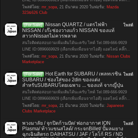
โพสต์โดย:
mr_sopa
,
21 มีนาคม 2020
ในฟอรั่ม:
Mazda
323&626 Club
Nissan QUARTZ / แตรไฟฟ้า
[For Sale]
โพสต์
NISSAN / เก๊ะช่องวางแก้ว NISSAN ของแท้
สาวกNissanไม่ควรพลาด
สนใจติดต่อสอบถามเพิ่มเติมได้นะครับ ไทด์ Tel.089-666-9929
LINE ID:0896669929 (เลือกเพิ่มเพื่อนจากไอดี) แอดไลน์ คลิ๊ก...
โพสต์โดย:
mr_sopa
,
21 มีนาคม 2020
ในฟอรั่ม:
Nissan Clubs
Marketplace
Hot Earth for SUBARU / เพลทเรซิ่น
[For Sale]
โพสต์
SUBARU / ช่องใส่ของ 2din ของแต่ง
สำหรับSUBARUโดยเฉพาะ ... ของแท้ จากญี่ปุ่น
สนใจติดต่อสอบถามเพิ่มเติมได้นะครับ ไทด์ Tel.089-666-9929
LINE ID:0896669929 (เลือกเพิ่มเพื่อนจากไอดี) แอดไลน์ คลิ๊ก...
โพสต์โดย:
mr_sopa
,
21 มีนาคม 2020
ในฟอรั่ม:
Japanese
Clubs Marketplace
พวงมาลัย / จุกปิดก้านปัด/ ฟอกอากาศ ION
โพสต์
Plasma/ ท้าวแขนสไลด์/ กระจกBillet/ ปั้มลมยาง
ฉุกเฉินติดรถ DAIHATSU / JAF / โลโก้ RS / ND