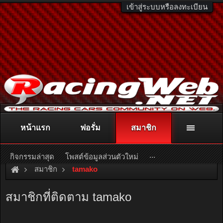
เข้าสู่ระบบหรือลงทะเบียน
หน้าแรก
ฟอรั่ม
สมาชิก
ติดต่อลงโฆษณา
racingweb@gmail.com
หรือโทร. 081-811-1138
หรืออ่านรายละเอียดเพิ่มเติม คลิกที่นี่
...
กิจกรรมล่าสุด
โพสต์ข้อมูลส่วนตัวใหม่
สมาชิก
tamako
สมาชิกที่ติดตาม tamako