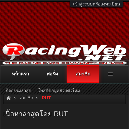
เข้าสู่ระบบหรือลงทะเบียน
หน้าแรก
ฟอรั่ม
สมาชิก
ติดต่อลงโฆษณา
racingweb@gmail.com
หรือโทร. 081-811-1138
หรืออ่านรายละเอียดเพิ่มเติม คลิกที่นี่
...
กิจกรรมล่าสุด
โพสต์ข้อมูลส่วนตัวใหม่
สมาชิก
RUT
เนื้อหาล่าสุดโดย RUT