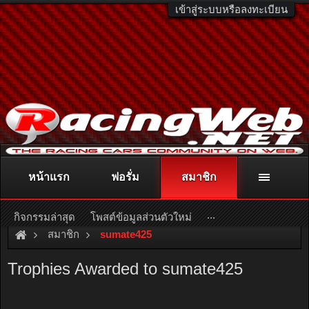
เข้าสู่ระบบหรือลงทะเบียน
หน้าแรก
ฟอรั่ม
สมาชิก
ติดต่อลงโฆษณา
racingweb@gmail.com
หรือโทร. 081-811-1138
หรืออ่านรายละเอียดเพิ่มเติม คลิกที่นี่
...
กิจกรรมล่าสุด
โพสต์ข้อมูลส่วนตัวใหม่
สมาชิก
sumate425
Trophies Awarded to sumate425