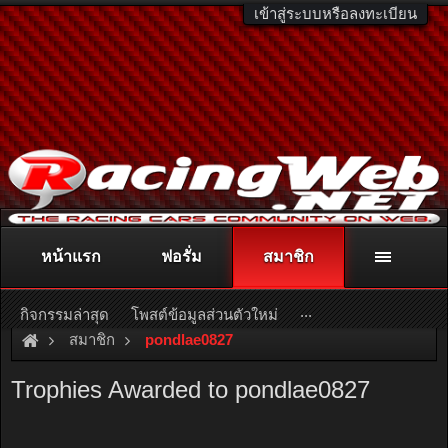
เข้าสู่ระบบหรือลงทะเบียน
หน้าแรก
ฟอรั่ม
สมาชิก
ติดต่อลงโฆษณา
racingweb@gmail.com
หรือโทร. 081-811-1138
หรืออ่านรายละเอียดเพิ่มเติม คลิกที่นี่
...
กิจกรรมล่าสุด
โพสต์ข้อมูลส่วนตัวใหม่
สมาชิก
pondlae0827
Trophies Awarded to pondlae0827