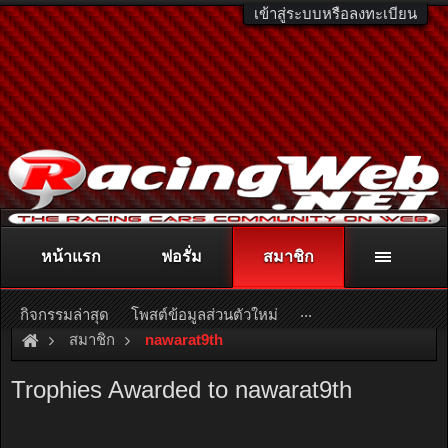
เข้าสู่ระบบหรือลงทะเบียน
หน้าแรก
ฟอรั่ม
สมาชิก
ติดต่อลงโฆษณา
racingweb@gmail.com
หรือโทร. 081-811-1138
หรืออ่านรายละเอียดเพิ่มเติม คลิกที่นี่
...
กิจกรรมล่าสุด
โพสต์ข้อมูลส่วนตัวใหม่
สมาชิก
nawarat9th
Trophies Awarded to nawarat9th