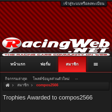
เข้าสู่ระบบหรือลงทะเบียน
หน้าแรก
ฟอรั่ม
สมาชิก
ติดต่อลงโฆษณา
racingweb@gmail.com
หรือโทร. 081-811-1138
หรืออ่านรายละเอียดเพิ่มเติม คลิกที่นี่
...
กิจกรรมล่าสุด
โพสต์ข้อมูลส่วนตัวใหม่
สมาชิก
compos2566
Trophies Awarded to compos2566