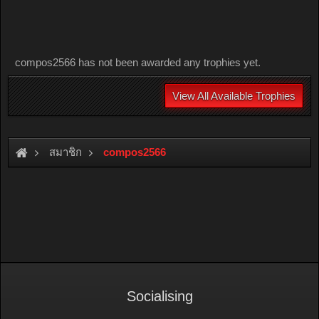
compos2566 has not been awarded any trophies yet.
View All Available Trophies
สมาชิก
compos2566
Socialising