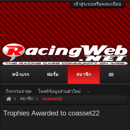
เข้าสู่ระบบหรือลงทะเบียน
หน้าแรก
ฟอรั่ม
สมาชิก
ติดต่อลงโฆษณา
racingweb@gmail.com
หรือโทร. 081-811-1138
หรืออ่านรายละเอียดเพิ่มเติม คลิกที่นี่
...
กิจกรรมล่าสุด
โพสต์ข้อมูลส่วนตัวใหม่
สมาชิก
coasset22
Trophies Awarded to coasset22